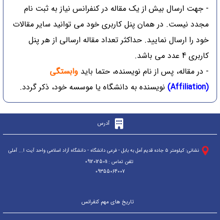
- جهت ارسال بیش از یک مقاله در کنفرانس نیاز به ثبت نام
مجدد نیست. در همان پنل کاربری خود می توانید سایر مقالات
خود را ارسال نمایید. حداکثر تعداد مقاله ارسالی از هر پنل
کاربری 4 عدد می باشد.
- در مقاله، پس از نام نویسنده، حتما باید
وابستگی
(Affiliation)
نویسنده به دانشگاه یا موسسه خود، ذکر گردد.
آدرس
ن
شانی: کیلومتر ۵ جاده قدیم آمل به بابل - فرعی دانشگاه - دانشگاه آزاد اسلامی واحد آیت ا... آملی
تلفن تماس : 09120125011
09355064007
تاریخ های مهم کنفرانس