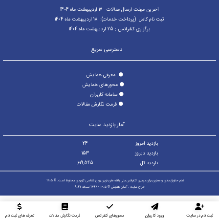
آخرین مهلت ارسال مقالات: 17 اردیبهشت ماه 1404
ثبت نام کامل (پرداخت خدمات): 18 اردیبهشت ماه 1404
برگزاری کنفرانس : 25 اردیبهشت ماه 1404
دسترسی سریع
⚫
معرفی همایش
⚫
محورهای همایش
⚫
سامانه کاربران
⚫
فرمت نگارش مقالات
آمار بازدید سایت
بازدید امروز
24
بازدید دیروز
153
بازدید کل
619,545
تمام حقوق مادی و معنوی برای دومین کنفرانس ملی یافته های نوین روان شناسی کاربردی محفوظ است. © ۱۴۰۵
طراح سایت :
آسان همایش
© ۱۴۰۵ - 1392 نسخه 8.97
ثبت نام در سایت
ورود کاربران
محورهای کنفرانس
فرمت نگارش مقالات
تعرفه های ثبت نام