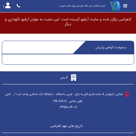
دومین کنفرانس ملی یافته های نوین روان شناسی کاربردی
کنفرانس برگزار شده و سایت آرشیو گردیده است. این سایت به عنوان آرشیو نگهداری و د
درخواست گواهی پذیرش
آدرس
ن
شانی: کیلومتر ۵ جاده قدیم آمل به بابل - فرعی دانشگاه - دانشگاه آزاد اسلامی واحد آیت ا... آملی
تلفن تماس : 09120125011
09355064007
تاریخ های مهم کنفرانس