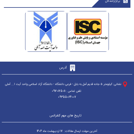
برگزارکنندگان
آدرس
ن
شانی: کیلومتر ۵ جاده قدیم آمل به بابل - فرعی دانشگاه - دانشگاه آزاد اسلامی واحد آیت ا... آملی
تلفن تماس : 09120125011
09355064007
تاریخ های مهم کنفرانس
آخرین مهلت ارسال مقالات: 17 اردیبهشت ماه 1404