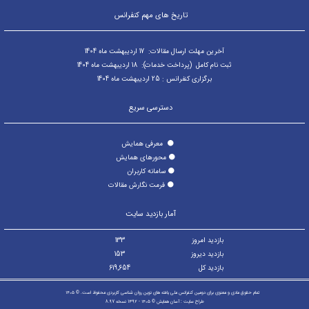
تاریخ های مهم کنفرانس
آخرین مهلت ارسال مقالات: 17 اردیبهشت ماه 1404
ثبت نام کامل (پرداخت خدمات): 18 اردیبهشت ماه 1404
برگزاری کنفرانس : 25 اردیبهشت ماه 1404
دسترسی سریع
⚫
معرفی همایش
⚫
محورهای همایش
⚫
سامانه کاربران
⚫
فرمت نگارش مقالات
آمار بازدید سایت
بازدید امروز
133
بازدید دیروز
153
بازدید کل
619,654
تمام حقوق مادی و معنوی برای دومین کنفرانس ملی یافته های نوین روان شناسی کاربردی محفوظ است. © ۱۴۰۵
طراح سایت :
آسان همایش
© ۱۴۰۵ - 1392 نسخه 8.97